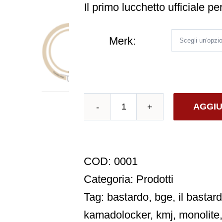
Il primo lucchetto ufficiale p
Merk:
AGGIU
Que
KamadoLocker
Pro
COD:
0001
quantità
Categoria:
Prodotti
Tag:
bastardo
,
bge
,
il bastar
kamadolocker
,
kmj
,
monolite