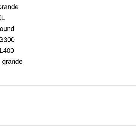
Grande
XL
Round
LG300
XL400
u grande