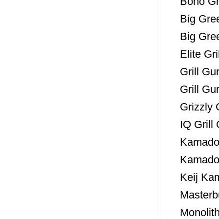
Bono G
Big Gre
Big Gre
Elite Gril
Grill G
Grill Gu
Grizzly 
IQ Grill
Kamado J
Kamado 
Keij Ka
Masterb
Monolith