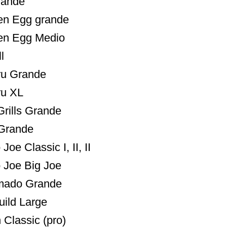
rande
en Egg grande
en Egg Medio
l
uru Grande
ru XL
Grills Grande
 Grande
oe Classic I, II, II
Joe Big Joe
mado Grande
uild Large
 Classic (pro)