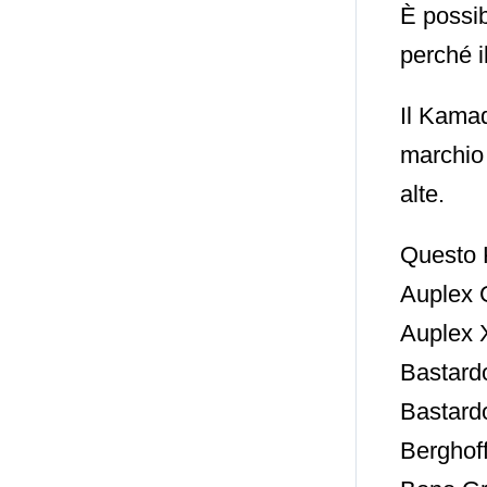
È possib
perché i
Il Kamad
marchio 
alte.
Questo K
Auplex 
Auplex 
Bastard
Bastard
Berghof