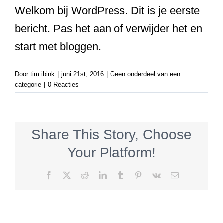
Welkom bij WordPress. Dit is je eerste
bericht. Pas het aan of verwijder het en
start met bloggen.
Door
tim ibink
|
juni 21st, 2016
|
Geen onderdeel van een
categorie
|
0 Reacties
Share This Story, Choose
Your Platform!
Facebook
X
Reddit
LinkedIn
Tumblr
Pinterest
Vk
E-
mail