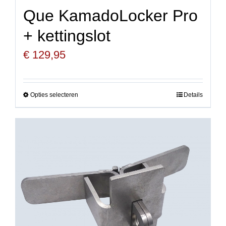
Que KamadoLocker Pro
+ kettingslot
€
129,95
Opties selecteren
Details
Dit
product
heeft
meerdere
variaties.
Deze
optie
kan