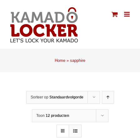
Ga
naar
inhoud
Home
»
sapphire
Sorteer op
Standaardvolgorde
Toon
12 producten