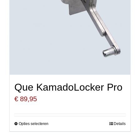
gekozen
worden
op
de
productpagina
Que KamadoLocker Pro
€
89,95
Opties selecteren
Details
Dit
product